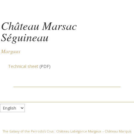
Château Marsac
Séguineau
Margaux
Technical sheet
(PDF)
Choose
a
language
The Galaxy of the Perrodo’s Crus :
Château Labégorce Margaux
–
Château Marquis